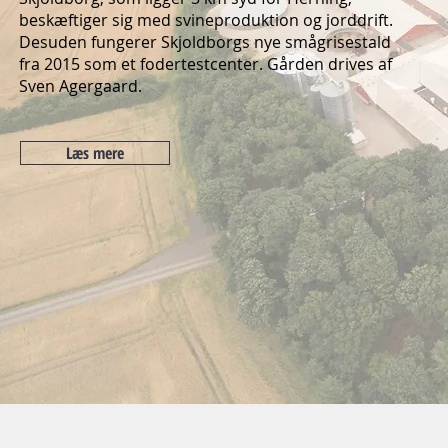
beskæftiger sig med svineproduktion og jorddrift.
Desuden fungerer Skjoldborgs nye smågrisestald
fra 2015 som et fodertestcenter. Gården drives af
Sven Agergaard.
Læs mere